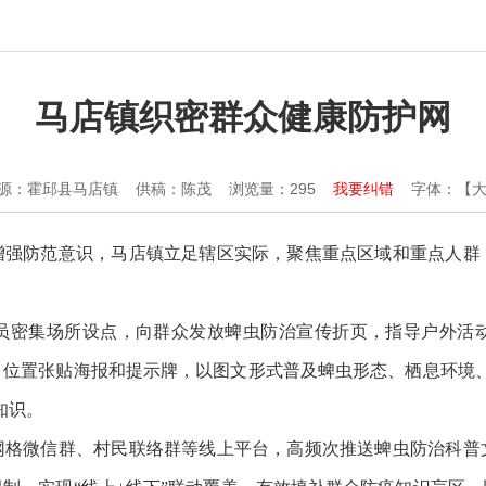
马店镇织密群众健康防护网
源：霍邱县马店镇
供稿：陈茂
浏览量：
295
我要纠错
字体：【
增强防范意识，马店镇立足辖区实际，聚焦重点区域和重点人群
员密集场所设点，向群众发放蜱虫防治宣传折页，指导户外活
目位置张贴海报和提示牌，以图文形式普及蜱虫形态、栖息环境、
知识。
网格微信群、村民联络群等线上平台，高频次推送蜱虫防治科普