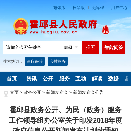
繁体版
长辈版
无障碍
用户中心
标题
智能问答
搜索热词：
医疗保险
乡村振兴
首页
资讯
公开
服务
互动
解读
数据
县
首页
>
政务公开
>
新闻发布会
>
新闻发布会公告
霍邱县政务公开、为民（政务）服务
工作领导组办公室关于印发2018年度
政府信息公开新闻发布计划的通知