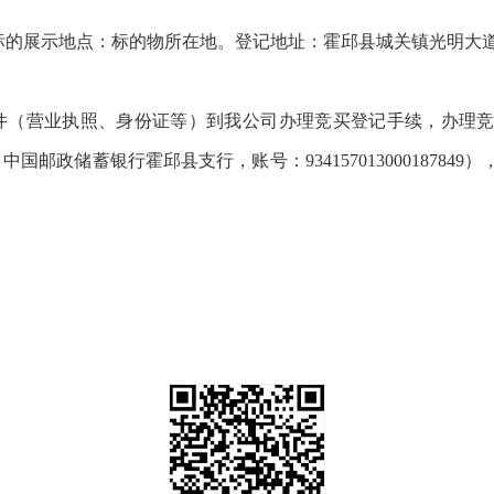
0时止。标的展示地点：标的物所在地。登记地址：霍邱县城关镇光明
件（营业执照、身份证等）到我公司办理竞买登记手续，办理竞买
邮政储蓄银行霍邱县支行，账号：93415701300018784