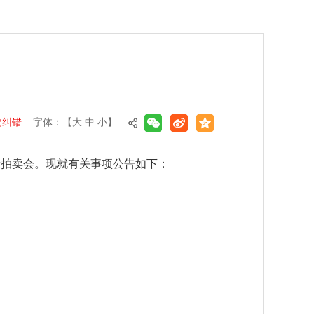
要纠错
字体：【
大
中
小
】
行拍卖会。现就有关事项公告如下：