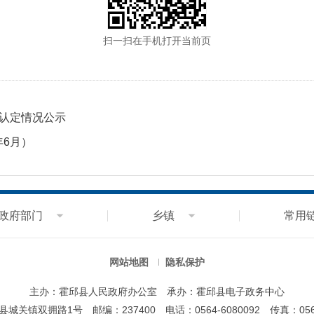
扫一扫在手机打开当前页
伤认定情况公示
年6月）
政府部门
乡镇
常用
网站地图
隐私保护
主办：霍邱县人民政府办公室
承办：霍邱县电子政务中心
县城关镇双拥路1号
邮编：237400
电话：0564-6080092
传真：0564