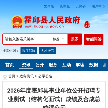
繁体版
长辈版
无障碍
用户中心
标题
智能问答
搜索热词：
医疗保险
乡村振兴
首页
资讯
公开
服务
互动
解读
数据
县
首页
>
政务资讯
>
公示公告
2026年度霍邱县事业单位公开招聘专
业测试（结构化面试）成绩及合成总
成绩公示