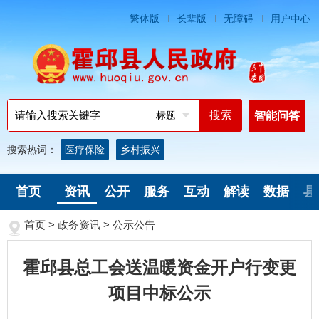
繁体版
长辈版
无障碍
用户中心
标题
智能问答
搜索热词：
医疗保险
乡村振兴
首页
资讯
公开
服务
互动
解读
数据
县
首页
>
政务资讯
>
公示公告
霍邱县总工会送温暖资金开户行变更
项目中标公示