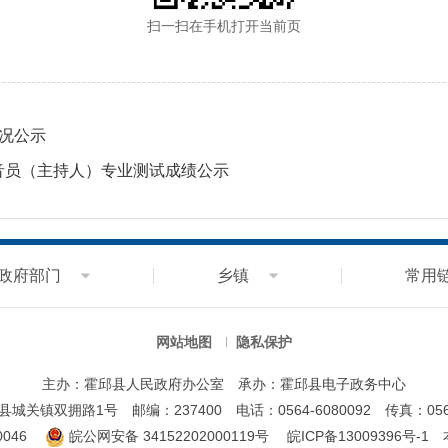
扫一扫在手机打开当前页
情况公示
播音员（主持人）专业测试成绩公示
政府部门
乡镇
常用
网站地图
隐私保护
主办：霍邱县人民政府办公室
承办：霍邱县电子政务中心
县城关镇双拥路1号
邮编：237400
电话：0564-6080092
传真：0564
046
皖公网安备 34152202000119号
皖ICP备13009396号-1