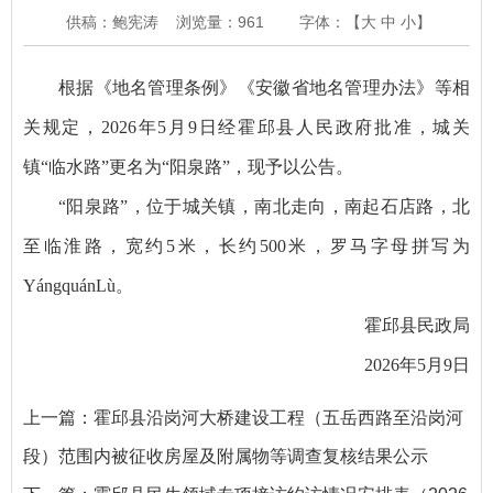
供稿：鲍宪涛
浏览量：
961
字体：【
大
中
小
】
根据《地名管理条例》《安徽省地名管理办法》等相
关规定，2026年5月9日经霍邱县人民政府批准，城关
镇“临水路”更名为“阳泉路”，现予以公告。
“阳泉路”，位于城关镇，南北走向，南起石店路，北
至临淮路，宽约5米，长约500米，罗马字母拼写为
YángquánLù。
霍邱县民政局
2026年5月9日
上一篇：
霍邱县沿岗河大桥建设工程（五岳西路至沿岗河
段）范围内被征收房屋及附属物等调查复核结果公示