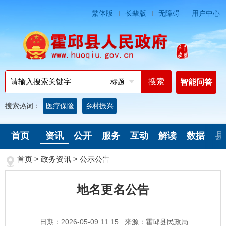
繁体版
长辈版
无障碍
用户中心
标题
智能问答
搜索热词：
医疗保险
乡村振兴
首页
资讯
公开
服务
互动
解读
数据
县
首页
>
政务资讯
>
公示公告
地名更名公告
日期：2026-05-09 11:15
来源：霍邱县民政局