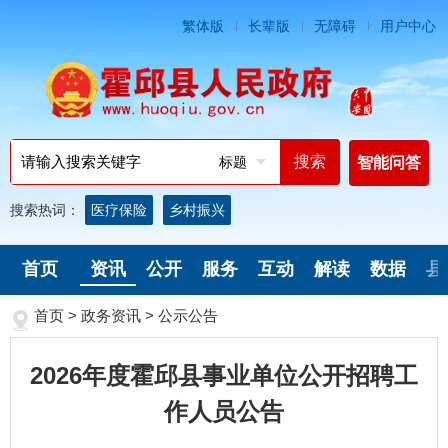
繁体版
长辈版
无障碍
用户中心
标题
智能问答
搜索热词：
医疗保险
乡村振兴
首页
资讯
公开
服务
互动
解读
数据
县
首页
>
政务资讯
>
公示公告
2026年度霍邱县事业单位公开招聘工
作人员公告