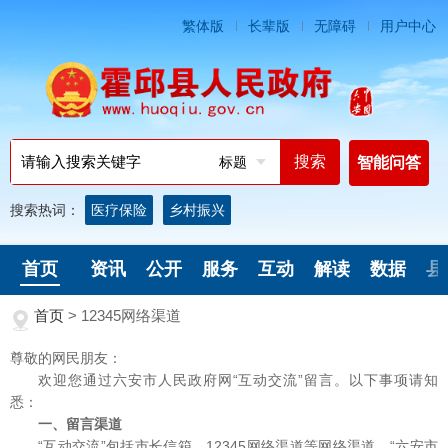
繁体版
长辈版
无障碍
用户中心
标题
智能问答
搜索热词：
医疗保险
乡村振兴
首页
资讯
公开
服务
互动
解读
数据
县
首页
>
12345网络渠道
尊敬的网民朋友：
欢迎您通过六安市人民政府网“互动交流”留言。以下事项请知
悉：
一、留言渠道
“互动交流”包括市长信箱、12345网络渠道等网络渠道，“六安市