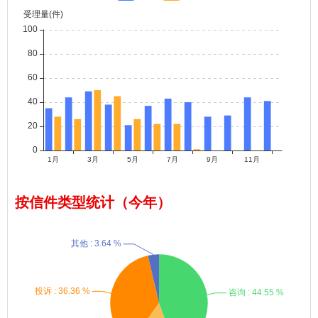
（四）承担一切因留言直接或间接导致的民事或刑事法律责任。
（五）以下情况将不予受理或审核：
（1）违反法律法规和国家有关规定、违背公序良俗等的信息内
容；
（2）无实质性内容或内容不具体，无法核实的；
（3）商业广告或要求提供赞助等的；
（4）与政府职责无关、不属于政府管理权限范围的，个人纠纷等
的；
（5）已进入仲裁、司法程序的；
（6）已定性且实行信访终结处理的；
（7）留言多次重复的；
（8）其他不予受理的情况。
对发布违反、违背上述条款的留言及留言人，将采取限制发布、
按信件类型统计（今年）
限制功能等，对留言信息内容给予删减或不予发布。
对留言人的个人信息将按有关规定加以保护，留言相关内容是否
在网站发布，将根据您的许可状态及留言内容进行判定。留言审核人
员根据留言内容、诉求，调整受理单位，以便留言诉求更快更好解
决。
四、留言办理及反馈
您的留言按照六安市人民政府办公室《关于开展市政府网站在线