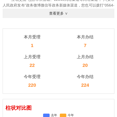
人民政府发布”政务微博微信等政务新媒体渠道，您也可以拨打“0564-
12345”电话留言。
查看更多 ∨
二、留言流程
网站渠道：根据建立完善全省统一身份认证体系工作要求，六安
市人民政府网与安徽政务服务网会员注册、登录、认证等一体化。如
果您是六安市人民政府网（安徽政务服务网）注册用户，请登录网站
本月受理
本月办结
后留言；如您不是注册用户，请您先注册，注册完成后登录网站即可
1
7
留言。留言时填写“留言类型”、“受理单位”、“标题”、“内容”、“验证
码”等，并选择“留言是否公开”，可上传照片等附件，其中带“*”为必填
上月受理
上月办结
项。
双微渠道：可在“六安市人民政府发布”政务微博微信文章页“留言
22
20
（评论）区”或通过“私信”、“@”等方式留言。
三、留言审核
今年受理
今年办结
留言信息内容实行先审后发。参与留言即表明您已经阅读并接受
220
224
下述条款。
（一）遵守法律法规，遵循公序良俗，弘扬社会主义核心价值
观，不得发布法律法规和国家有关规定禁止的信息内容。
（二）严禁散布谣言，扰乱社会秩序，破坏社会稳定；严禁散布
柱状对比图
淫秽、色情、赌博、暴力、凶杀、恐怖等信息。
（三）谢绝发布转让、广告、供求信息。