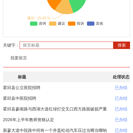
回复的通知》（六政办秘〔2005〕136号）、《关于进一步加强政府
网站建设和管理的通知》（六政办明电〔2013〕56号）、《关于进一
步加强政府网站信息内容建设的通知》（六政办〔2015〕22号）、
《关于进一步规范网上留言办理工作的通知》（六政办秘〔2020〕74
号 ）等文件精神，及时给与受理、交办、督办、回复。原则上，咨询
类留言3个工作日内办结，非咨询类留言10个工作日内办结。留言办
理情况通过手机短信方式进行反馈，其中网络渠道留言您亦可通过六
关键字：
安市人民政府网“会员中心”查看留言办理进度、结果等。
五、留言选登及评价
我要留言
根据您对留言“是否公开”的许可状态以及留言内容，确定留言是
否公开。公开的留言选登在相关栏目内。留言办结后，欢迎您对答复
作满意度评价（满意、比较满意、不满意）。
标题
处理状态
霍邱县公立医院招聘
已办结
霍邱县中医院招聘
已办结
霍邱县蓼南路与西湖大道红绿灯交叉口西方路面破损严重
已办结
2026年上半年教师资格认定
已办结
新蓼大道中段路中间有一个井盖松动汽车压过当啷当啷响
已办结