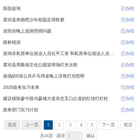
医院咨询
已办结
霍邱县奔跑吧少年校园足球联赛
已办结
农民街晚上道路照明问题
已办结
路标错误
已办结
咨询非私营单位就业人员社平工资 和私营单位就业人员社平工资
已办结
霍邱县周集镇文化公园篮球场灯光太暗
已办结
操场的5张公共乒乓球桌晚上没有灯光照明
已办结
2025政务实习名单
已办结
建议移除蓼中路与蓼城大道东交叉口占道的红绿灯灯柱
已办结
政务部门实习计划
已办结
首页
上一页
1
2
3
4
5
下一页
尾页
确认
共46页
跳至