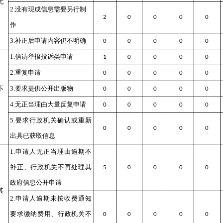
无
2.没有现成信息需要另行制
2
0
0
0
0
作
3.补正后申请内容仍不明确
0
0
0
0
0
1.信访举报投诉类申请
1
0
0
0
0
2.重复申请
0
0
0
0
0
不
3.要求提供公开出版物
0
0
0
0
0
4.无正当理由大量反复申请
0
0
0
0
0
5.要求行政机关确认或重新
0
0
0
0
0
出具已获取信息
1.申请人无正当理由逾期不
补正、行政机关不再处理其
5
0
0
0
0
政府信息公开申请
其
2.申请人逾期未按收费通知
要求缴纳费用、行政机关不
0
0
0
0
0