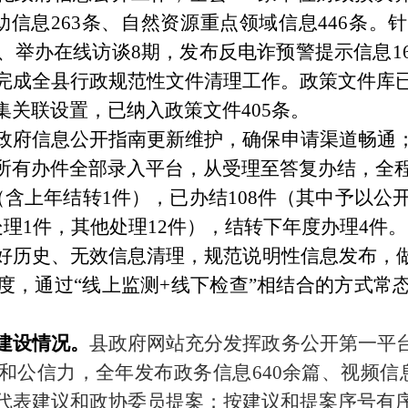
救助信息263条、自然资源重点领域信息446条
场、举办在线访谈8期，发布反电诈预警提示信息1
完成全县行政规范性文件清理工作。政策文件库
集关联设置，已纳入政策文件
405条。
政府信息公开指南更新维护，确保申请渠道畅通
所有办件全部录入平台，从受理至答复办结，全
（含上年结转
1件），已办结10
8
件（其中予以公
处理1件，其他处理12件），结转下年度办理
4
件。
好历史、无效信息清理，规范说明性信息发布，
度，通过
“线上监测+线下检查”相结合的方式常
。
建设情况。
县政府网站充分发挥政务公开第一平
和公信力
，全年
发布政务信息
640余篇、视频信
代表建议和政协委员提案；按建议和提案序号有