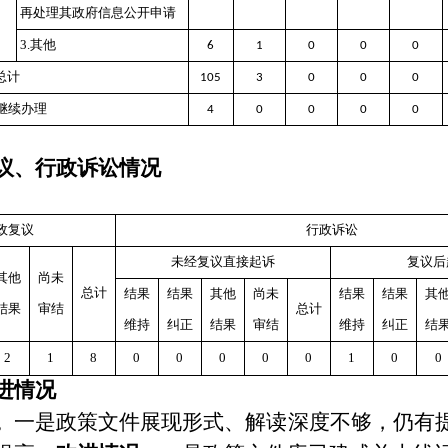
再处理其政府信息公开申请
3.其他
6
1
0
0
0
总计
105
3
0
0
0
继续办理
4
0
0
0
0
议、行政诉讼情况
政复议
行政诉讼
未经复议直接起诉
复议后
其他
尚未
总计
结果
结果
其他
尚未
结果
结果
其
结果
审结
总计
维持
纠正
结果
审结
维持
纠正
结
2
1
8
0
0
0
0
0
1
0
0
进情况
。
一是政策文件展现形式、解读深度不够，仍有