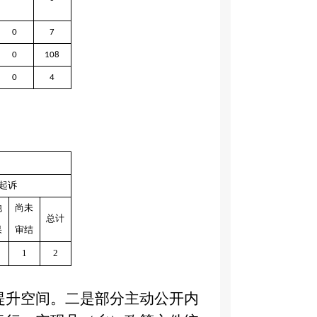
0
7
0
108
0
4
起诉
他
尚未
总计
果
审结
1
2
提升空间。二是部分主动公开内