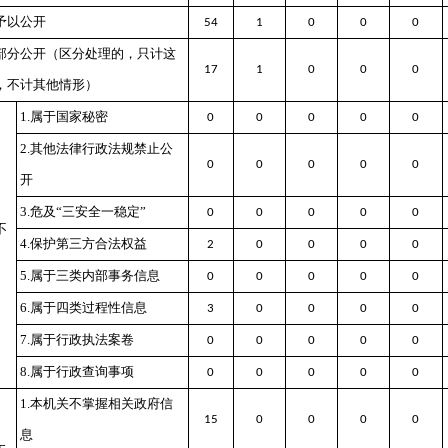
予以公开
54
1
0
0
0
部分公开
（区分处理的，只计这
17
1
0
0
0
，不计其他情形）
1.属于国家秘密
0
0
0
0
0
2.其他法律行政法规禁止公
0
0
0
0
0
开
3.危及“三安全一稳定”
0
0
0
0
0
不
4.保护第三方合法权益
2
0
0
0
0
5.属于三类内部事务信息
0
0
0
0
0
6.属于四类过程性信息
3
0
0
0
0
7.属于行政执法案卷
0
0
0
0
0
8.属于行政查询事项
0
0
0
0
0
1.本机关不掌握相关政府信
15
0
0
0
0
息