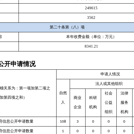
249615
3562
第二十条第（八）项
容
本年收费金额（单位：万元）
8341.21
公开申请情况
申请人情况
法人或其他组织
稽关系为：第一项加第二项之
自然
社会
法律
加第四项之和）
商业
科研
人
公益
服务
企业
机构
组织
机构
府信息公开申请数量
108
3
0
0
0
府信息公开申请数量
1
0
0
0
0