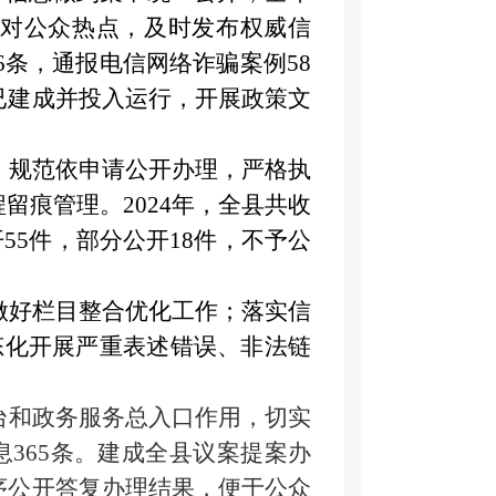
。针对公众热点，及时发布权威信
6条，通报电信网络诈骗案例58
已建成并投入运行，开展政策文
；规范依申请公开办理，严格执
程留痕管理。
2024年，全县共收
开
55件，部分公开18件，不予公
做好栏目整合优化工作；落实信
态化开展严重表述错误、非法链
台和政务服务总入口作用，切实
息365条。建成
全县议案
提案办
序公开答复办理结果，便于公众