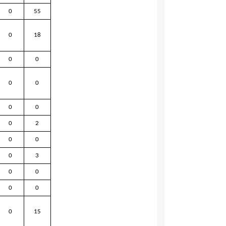
0
55
0
18
0
0
0
0
0
0
0
2
0
0
0
3
0
0
0
0
0
15