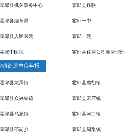
霍邱县机关事务中心
霍邱县残联
霍邱县烟草局
霍邱一中
霍邱县人民医院
霍邱二院
霍邱中医院
霍邱县住房公积金管理部
乡镇街道单位年报
霍邱县龙潭镇
霍邱县扈胡镇
霍邱县众兴集镇
霍邱县宋店镇
霍邱县乌龙镇
霍邱县河口镇
霍邱县邵岗乡
霍邱县周集镇