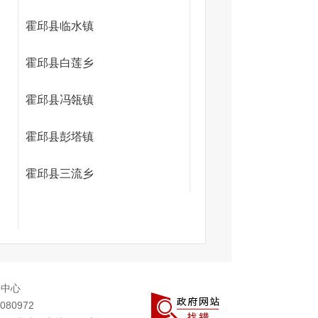
霍邱县临水镇
霍邱县白莲乡
霍邱县冯瓴镇
霍邱县彭塔镇
霍邱县三流乡
务中心
080972