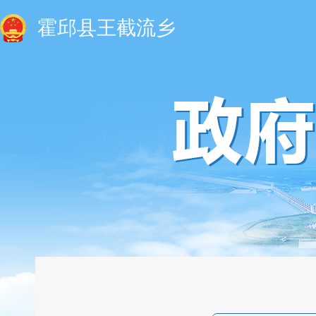
霍邱县王截流乡