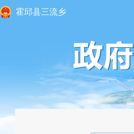
霍邱县三流乡