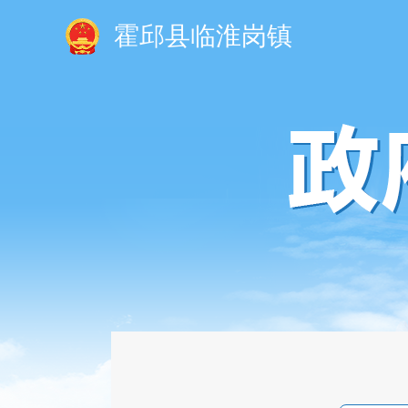
霍邱县临淮岗镇