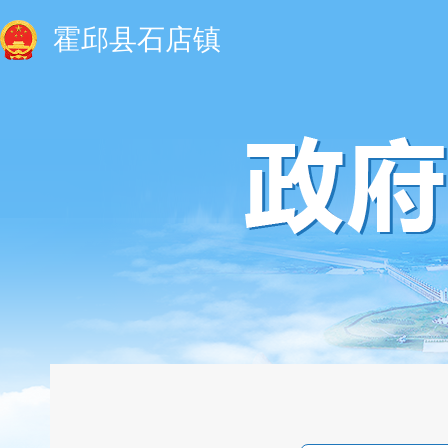
霍邱县石店镇