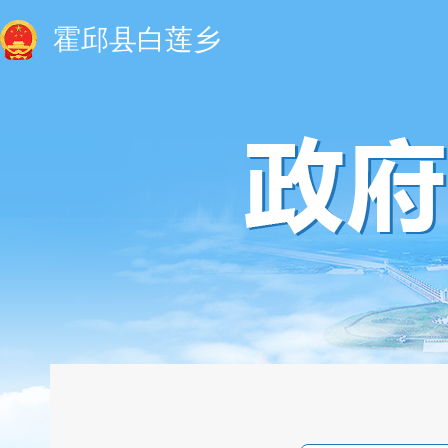
霍邱县白莲乡