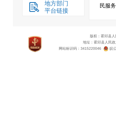
地方部门
民服务
平台链接
工作推
政务公
照要求
版权：霍邱县人
地址：霍邱县人民政
时自我
网站标识码：3415220046
皖公
信息的
估与检
信息，
查，应
事通网