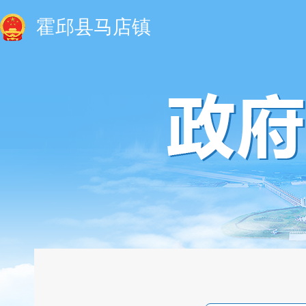
霍邱县马店镇