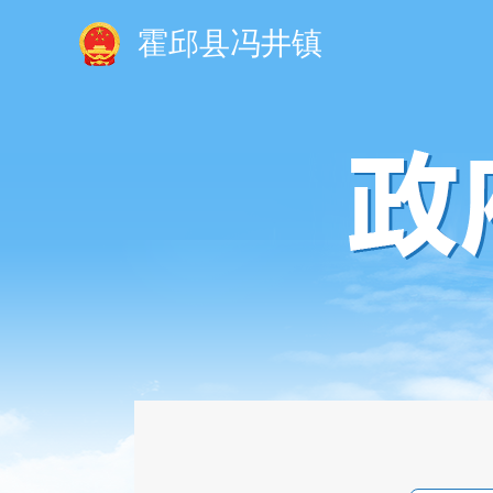
霍邱县冯井镇