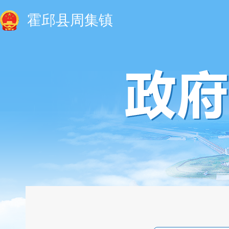
霍邱县周集镇