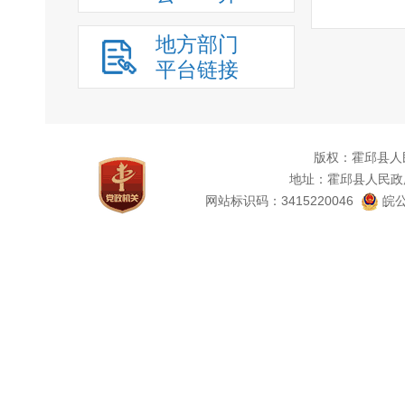
在政
理各环
地方部门
处理工
平台链接
接受查
四、
周集
版权：霍邱县人
地址：霍邱县人民政
公开重
网站标识码：3415220046
皖公
五、
我镇
六、
我镇
理，安
七、