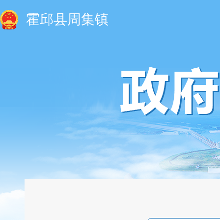
霍邱县周集镇