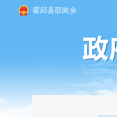
霍邱县邵岗乡