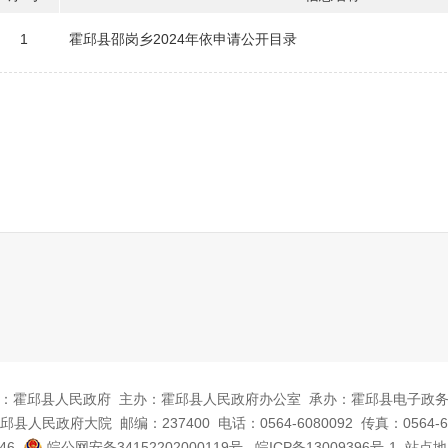
1
霍邱县邵岗乡2024年依申请公开目录
：霍邱县人民政府
主办：霍邱县人民政府办公室
承办：霍邱县电子政
邱县人民政府大院
邮编：237400
电话：0564-6080092
传真：0564-6
46
皖公网安备34152202000119号
皖ICP备13009396号-1
站点地