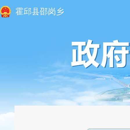
霍邱县邵岗乡