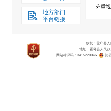
分重视
地方部门
安排具
平台链接
上网，
息内容
版权：霍邱县人
地址：霍邱县人民政
度由县
网站标识码：3415220046
皖公
责任制
书记任
第二十