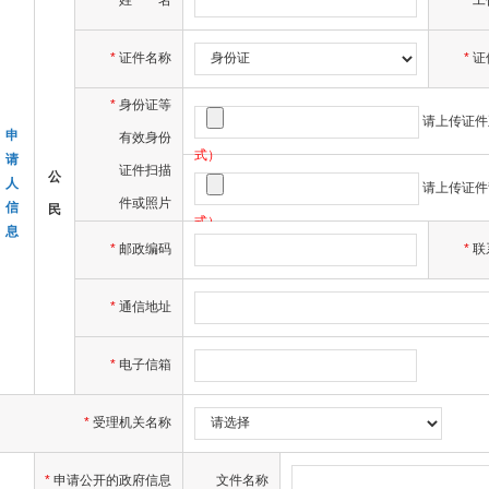
*
姓
名
工
*
证件名称
*
证
*
身份证等
请上传证件
申
有效身份
式）
请
证件扫描
公
人
请上传证件
件或照片
信
民
式）
息
*
邮政编码
*
联
*
通信地址
*
电子信箱
*
受理机关名称
*
申请公开的政府信息
文件名称