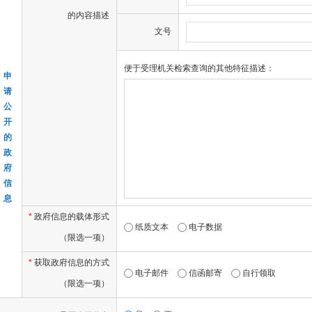
的内容描述
文号
便于受理机关检索查询的其他特征描述：
申
请
公
开
的
政
府
信
息
*
政府信息的载体形式
纸质文本
电子数据
（限选一项）
*
获取政府信息的方式
电子邮件
信函邮寄
自行领取
（限选一项）