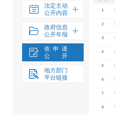
法定主动
1
公开内容
2
政府信息
公开年报
3
依申请
4
公
开
5
地方部门
平台链接
6
7
8