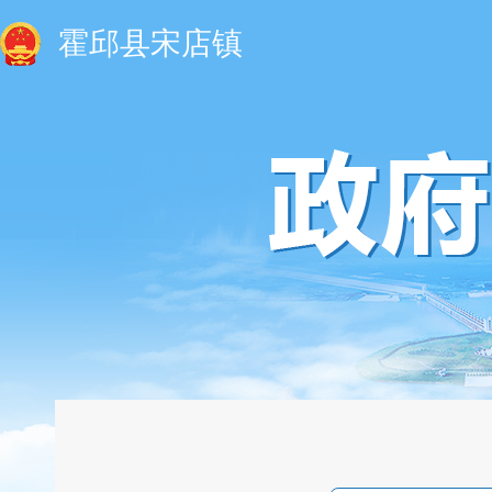
霍邱县宋店镇