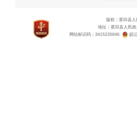
院内
14:
版权：霍邱县人
62921
地址：霍邱县人民政
网站标识码：3415220046
皖公
（二
申
1
2
征性描
3
4
申
明。
（三
申