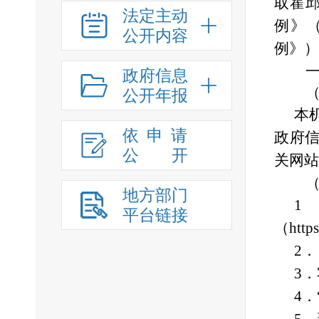
取霍
法定主动
例》
公开内容
例》）
一、
政府信息
（一
公开年报
本
依申请
政府
公
开
关网站
（二
地方部门
平台链接
（https
2
3．
4．