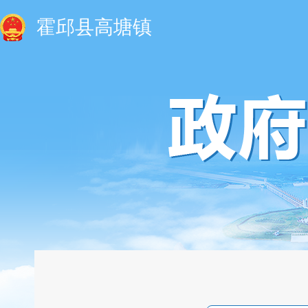
霍邱县高塘镇