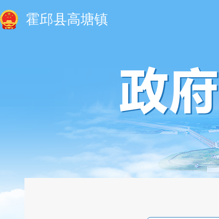
霍邱县高塘镇