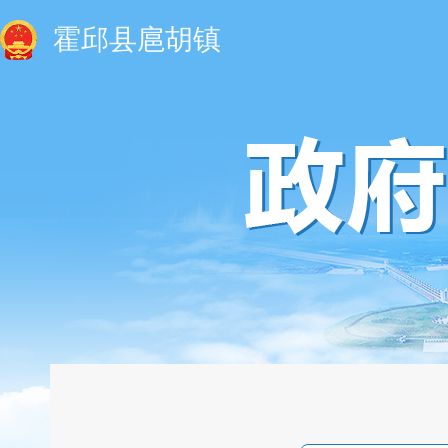
霍邱县扈胡镇