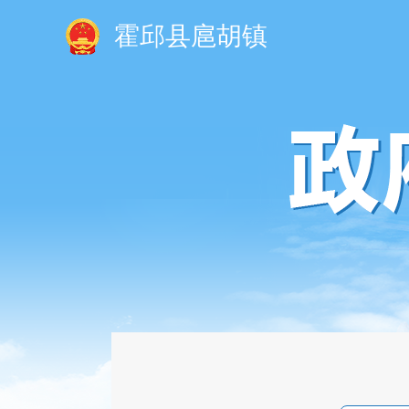
霍邱县扈胡镇