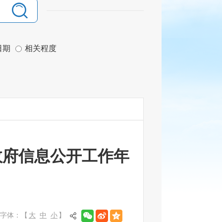
日期
相关程度
政府信息公开工作年
字体：【
大
中
小
】