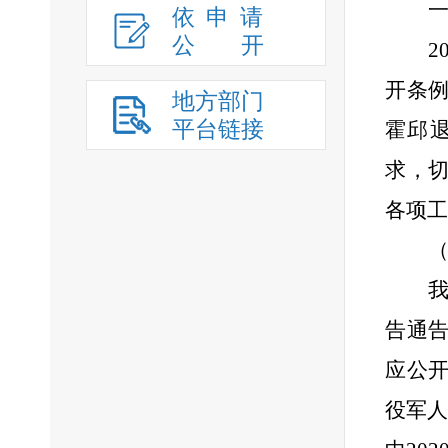
依申请
公
开
2
开条
地方部门
平台链接
霍邱
求，
各项工
告通
应公
役军