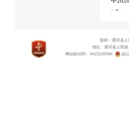
中20
2条）
划4条
置7条
版权：霍邱县人
政资金
地址：霍邱县人民政
网站标识码：3415220046
皖公
条，部
务清单
给付2
上政务
发布5
读2条
27条