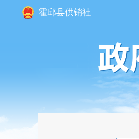
霍邱县供销社