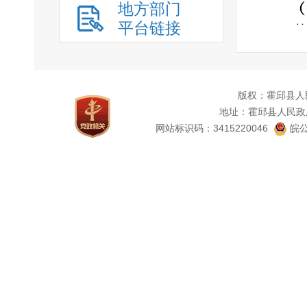
地方部门
平台链接
202
行政诉
版权：霍邱县人
地址：霍邱县人民政
网站标识码：3415220046
皖公
关股
室按照
府信
法》 
审制度
开
”
全