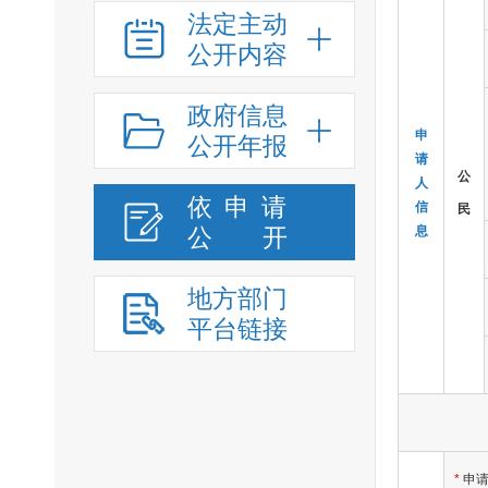
法定主动
公开内容
政府信息
申
公开年报
请
公
人
依申请
信
民
公
开
息
地方部门
平台链接
*
申