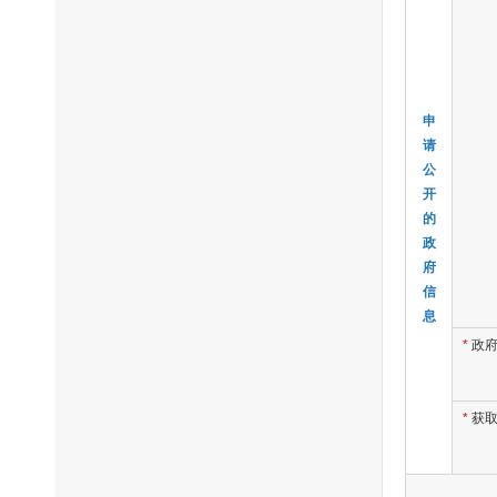
申
请
公
开
的
政
府
信
息
*
政
*
获