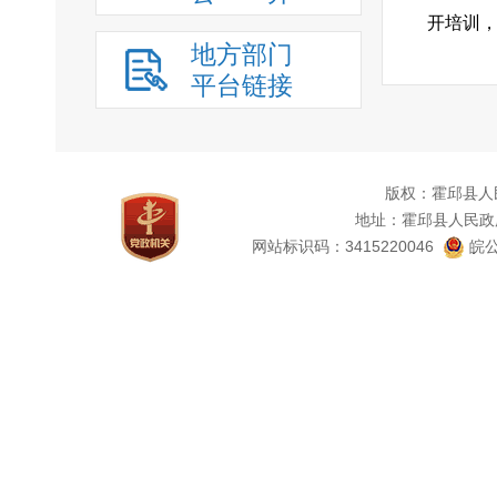
开培训
地方部门
属单位
平台链接
合，使
室、直
局工作
（
版权：霍邱县人
地址：霍邱县人民政
和审查。
网站标识码：3415220046
皖公
专人进
设置。
（201
（
依申请
等，建立
题活动
洁、高