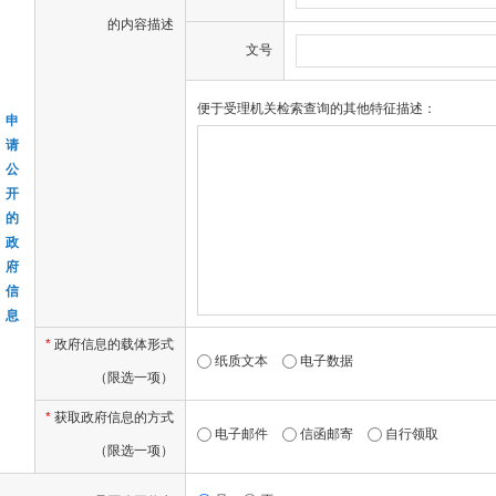
的内容描述
文号
便于受理机关检索查询的其他特征描述：
申
请
公
开
的
政
府
信
息
*
政府信息的载体形式
纸质文本
电子数据
（限选一项）
*
获取政府信息的方式
电子邮件
信函邮寄
自行领取
（限选一项）