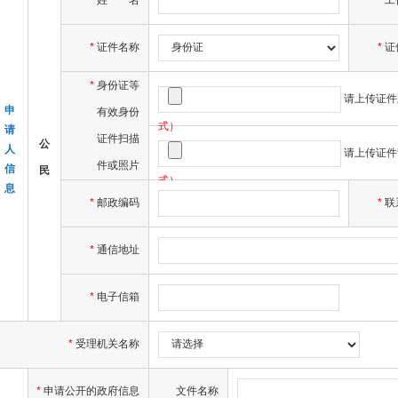
*
姓
名
工
*
证件名称
*
证
*
身份证等
请上传证件
申
有效身份
式）
请
证件扫描
公
人
请上传证件
件或照片
信
民
式）
息
*
邮政编码
*
联
*
通信地址
*
电子信箱
*
受理机关名称
*
申请公开的政府信息
文件名称