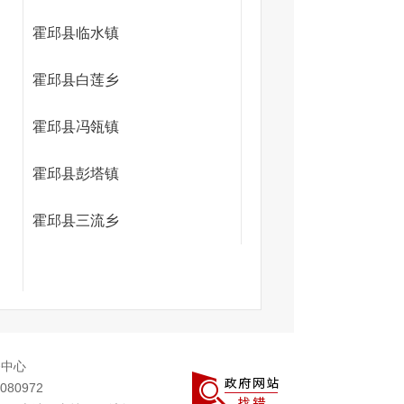
霍邱县临水镇
霍邱县白莲乡
霍邱县冯瓴镇
霍邱县彭塔镇
霍邱县三流乡
务中心
080972