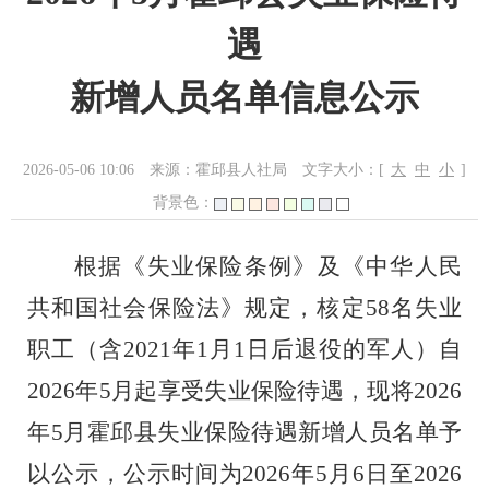
遇
新增人员名单信息公示
2026-05-06 10:06
来源：霍邱县人社局
文字大小：[
大
中
小
]
背景色：
根据《失业保险条例
》及《中华人民
共和国社会保险法》规定，核定
58
名失业
职工
（含
2021
年
1
月
1
日后退役的军人）
自
202
6
年
5
月起享受失业保险待遇，现将
202
6
年
5
月霍邱县失业保险待遇新增人员名单予
以公示，公示时间为
202
6
年
5
月
6
日至
202
6