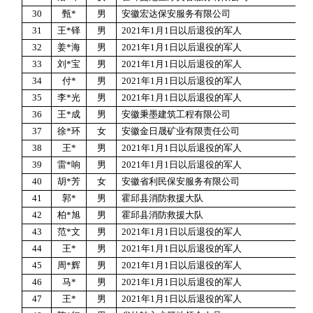
30
甄
*
男
安徽宏达保安服务有限公司
31
王
*
铎
男
2021
年
1
月
1
日以后退役的军人
32
姜
*
海
男
2021
年
1
月
1
日以后退役的军人
33
刘
*
宝
男
2021
年
1
月
1
日以后退役的军人
34
付
*
男
2021
年
1
月
1
日以后退役的军人
35
李
*
光
男
2021
年
1
月
1
日以后退役的军人
36
王
*
成
男
安徽秉墨建筑工程有限公司
37
徐
*
环
女
安徽金日晟矿业有限责任公司
38
王
*
男
2021
年
1
月
1
日以后退役的军人
39
雷
*
响
男
2021
年
1
月
1
日以后退役的军人
40
胡
*
芳
女
安徽省利民保安服务有限公司
41
郭
*
男
霍邱县消防救援大队
42
柏
*
旭
男
霍邱县消防救援大队
43
范
*
文
男
2021
年
1
月
1
日以后退役的军人
44
王
*
男
2021
年
1
月
1
日以后退役的军人
45
周
*
辉
男
2021
年
1
月
1
日以后退役的军人
46
马
*
男
2021
年
1
月
1
日以后退役的军人
47
王
*
男
2021
年
1
月
1
日以后退役的军人