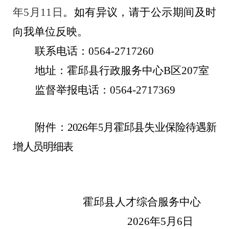
年
5
月
11
日
。如有异议，请于公示期间及时
向我单位反映。
联系电话：
0564-
2717260
地址：
霍邱县行政服务中心
B
区
2
07
室
监督举报电话：
0564-
2717369
附件：
202
6
年
5
月
霍邱县
失业保险待遇新
增人员明细表
霍邱县人才综合服务中心
202
6
年
5
月
6
日