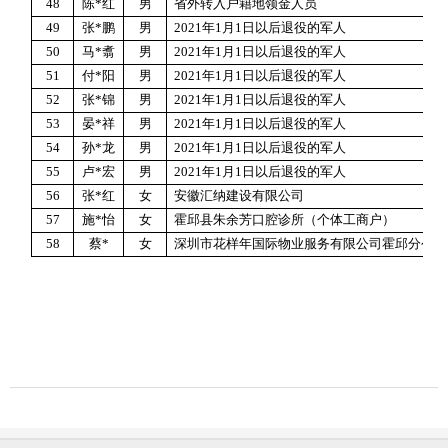
48
陈
*
红
男
省外转入户籍地领金人员
49
张
*
鹏
男
2021
年
1
月
1
日以后退役的军人
50
马
*
翥
男
2021
年
1
月
1
日以后退役的军人
51
付
*
阳
男
2021
年
1
月
1
日以后退役的军人
52
张
*
锦
男
2021
年
1
月
1
日以后退役的军人
53
晏
*
祥
男
2021
年
1
月
1
日以后退役的军人
54
孙
*
龙
男
2021
年
1
月
1
日以后退役的军人
55
卢
*
宏
男
2021
年
1
月
1
日以后退役的军人
56
张
*
红
女
安徽汇纳建设有限公司
57
施
*
怡
女
霍邱县朱余芳口腔诊所（个体工商户）
58
蔡
*
女
深圳市花样年国际物业服务有限公司霍邱分公司