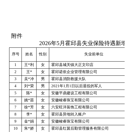
附件
2026
年
5
月霍邱县失业保险待遇新增
序号
姓名
性别
失业前单位
1
王
*
利
女
霍邱县城关镇大正文印店
2
王
*
女
霍邱诺依企业管理有限公司
3
吴
*
冲
男
霍邱县消防救援大队
4
刘
*
荣
男
2021
年
1
月
1
日以后退役的军人
5
陈
*
女
安徽平鼎建设工程有限公司
6
姚
*
苗
女
安徽峻睿珠宝有限公司
7
徐
*
芳
女
六安旺洋装饰工程有限公司
8
李
*
女
霍邱县异地转入账户
9
金
*
娟
女
安徽峻睿珠宝有限公司
10
朱
*
娇
女
霍邱县红茵后勤管理服务有限公司