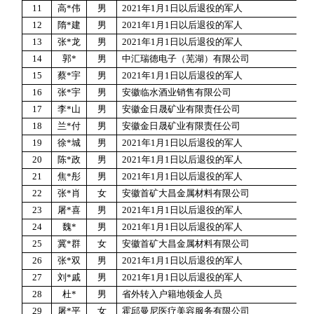
11
高
*
伟
男
2021
年
1
月
1
日以后退役的军人
12
隋
*
建
男
2021
年
1
月
1
日以后退役的军人
13
张
*
龙
男
2021
年
1
月
1
日以后退役的军人
14
郭
*
男
中汇瑞德电子（芜湖）有限公司
15
蔡
*
宇
男
2021
年
1
月
1
日以后退役的军人
16
张
*
宇
男
安徽临水酒业销售有限公司
17
李
*
山
男
安徽金日晟矿业有限责任公司
18
兰
*
付
男
安徽金日晟矿业有限责任公司
19
徐
*
城
男
2021
年
1
月
1
日以后退役的军人
20
陈
*
政
男
2021
年
1
月
1
日以后退役的军人
21
焦
*
彤
男
2021
年
1
月
1
日以后退役的军人
22
张
*
肖
女
安徽首矿大昌金属材料有限公司
23
屠
*
喜
男
2021
年
1
月
1
日以后退役的军人
24
魏
*
男
2021
年
1
月
1
日以后退役的军人
25
冀
*
群
女
安徽首矿大昌金属材料有限公司
26
张
*
双
男
2021
年
1
月
1
日以后退役的军人
27
刘
*
戚
男
2021
年
1
月
1
日以后退役的军人
28
杜
*
男
省外转入户籍地领金人员
29
屠
*
平
女
霍邱曼尼医疗美容服务有限公司