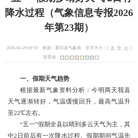
降水过程（气象信息专报2026
年第23期）
2026-04-29 09:59
来源：霍邱县气象局
文字大小：[
大
中
小
]
背景色：
一、假期天气趋势
根据最新气象资料分析：
今明两天我
县
天气逐渐转好，气温缓慢回升，最高气温升
至
22℃左右。
“五一”假期全
县
以晴到多云天气为主，其
中
2日前后有一次降水过程
。假期期间气温先