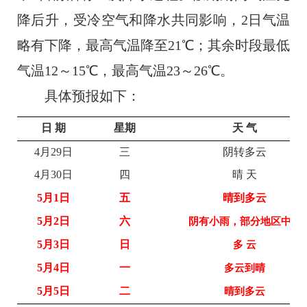
降后升，受冷空气和降水共同影响，
2日气温
略有下降，最高气温降至21℃；其余时段最低
气温12～15℃，最高气温23～26℃。
具体预报如下：
日 期
星期
天 气
4月29
日
三
阴转多云
4月30
日
四
晴 天
5月1
日
五
晴到多云
5
月
2
日
六
阴有小雨，部分地区
中雨
5
月
3
日
日
多 云
5
月
4
日
一
多云到晴
5
月
5
日
二
晴到多云