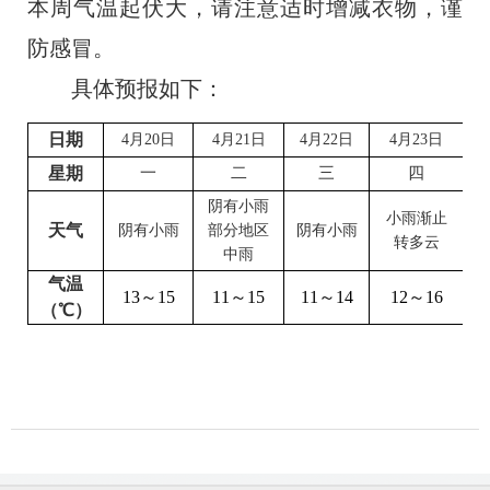
本周气温起伏大，请注意适时增减衣物，谨
防感冒。
具体预报如下：
日期
4
月
20
日
4
月
21
日
4
月
22
日
4
月
23
日
4
星期
一
二
三
四
阴有小雨
小雨渐止
天气
阴有小雨
部分地区
阴有小雨
转多云
中
雨
气温
13
～
15
11
～
15
11
～
14
12
～
16
（℃）