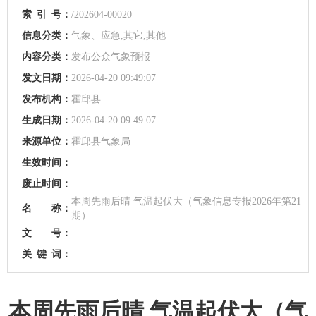
索
引
号：
/202604-00020
信息分类：
气象、应急,其它,其他
内容分类：
发布公众气象预报
发文日期：
2026-04-20 09:49:07
发布机构：
霍邱县
生成日期：
2026-04-20 09:49:07
来源单位：
霍邱县气象局
生效时间：
废止时间：
本周先雨后晴 气温起伏大（气象信息专报2026年第21
名 称：
期）
文 号：
关
键
词：
本周先雨后晴 气温起伏大（气