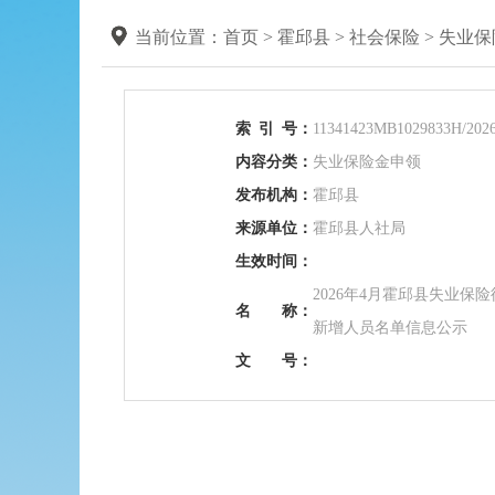
当前位置：
首页
>
霍邱县
>
社会保险
>
失业保
索
引
号：
11341423MB1029833H/2026
内容分类：
失业保险金申领
发布机构：
霍邱县
来源单位：
霍邱县人社局
生效时间：
2026年4月霍邱县失业保
名 称：
新增人员名单信息公示
文 号：