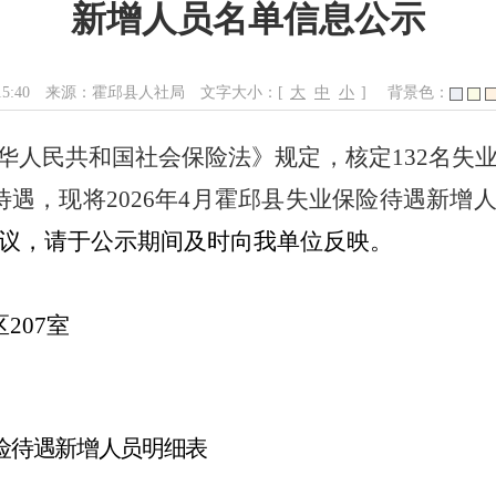
新增人员名单信息公示
15:40
来源：霍邱县人社局
文字大小：[
大
中
小
]
背景色：
华人民共和国社会保险法》规定，核定
132
名失
待遇，现将
2026
年
4
月霍邱县失业保险待遇新增
议，请于公示期间及时向我单位反映。
区
2
07
室
险待遇新增人员明细表