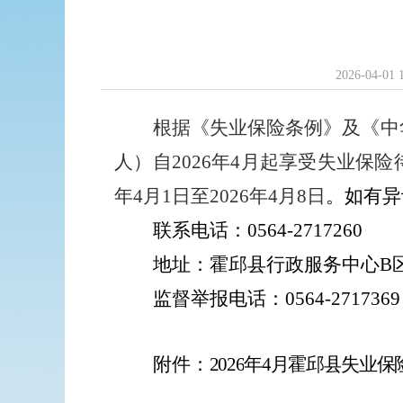
2026-04-01 
根据《失业保险条例
》及《中
人）自
2026
年
4
月起享受失业保险
年
4
月
1
日至
2026
年
4
月
8
日
。如有异
联系电话：
0564-
2717260
地址：
霍邱县行政服务中心
B
监督举报电话：
0564-
2717369
附件：
202
6
年
4
月
霍邱县
失业保