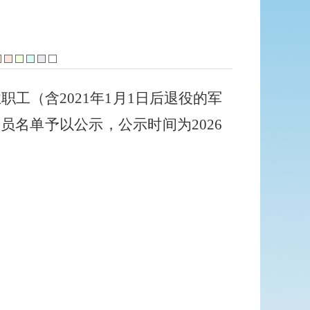
业职工（含
2021
年
1
月
1
日后退役的军
人员名单予以公示，公示时间为
2026