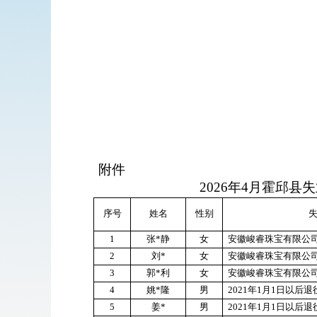
附件
2026
年
4
月霍邱县失
序号
姓名
性别
1
张
*
静
女
安徽峻睿珠宝有限公
2
刘
*
女
安徽峻睿珠宝有限公
3
郭
*
利
女
安徽峻睿珠宝有限公
4
姚
*
隆
男
2021
年
1
月
1
日以后退
5
姜
*
男
2021
年
1
月
1
日以后退