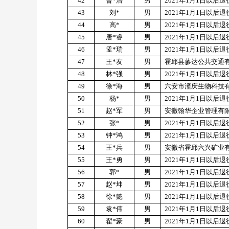
42
曹
*
浩
男
2021
年
1
月
1
日以后退
43
刘
*
男
2021
年
1
月
1
日以后退
44
高
*
男
2021
年
1
月
1
日以后退
45
唐
*
睿
男
2021
年
1
月
1
日以后退
46
孟
*
瑞
男
2021
年
1
月
1
日以后退
47
王
*
友
男
霍邱县蓼达公共交通
48
林
*
强
男
2021
年
1
月
1
日以后退
49
徐
*
海
男
六安市潼庆生物科技
50
杨
*
男
2021
年
1
月
1
日以后退
51
赵
*
军
男
安徽翰华企业管理有
52
张
*
男
2021
年
1
月
1
日以后退
53
钟
*
鸿
男
2021
年
1
月
1
日以后退
54
王
*
兵
男
安徽省霍邱六兴矿业
55
王
*
勇
男
2021
年
1
月
1
日以后退
56
郭
*
男
2021
年
1
月
1
日以后退
57
赵
*
坤
男
2021
年
1
月
1
日以后退
58
徐
*
懿
男
2021
年
1
月
1
日以后退
59
袁
*
伟
男
2021
年
1
月
1
日以后退
60
翟
*
豪
男
2021
年
1
月
1
日以后退