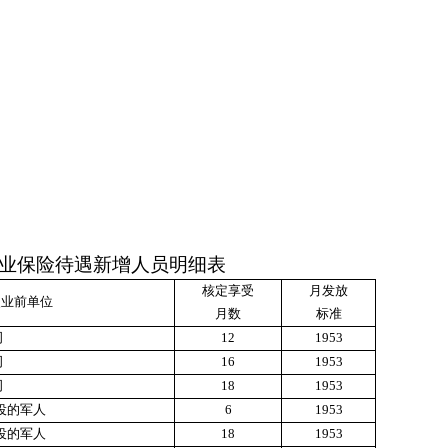
业保险待遇新增人员明细表
核定享受
月发放
失业前单位
月数
标准
司
12
1953
司
16
1953
司
18
1953
役的军人
6
1953
役的军人
18
1953