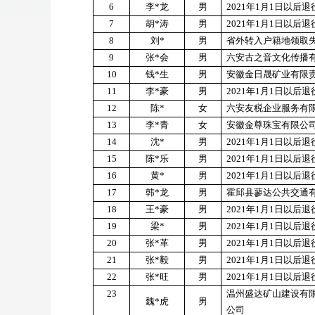
6
李
*
龙
男
2021
年
1
月
1
日以后退
7
胡
*
涛
男
2021
年
1
月
1
日以后退
8
刘
*
男
省外转入户籍地领取
9
张
*
会
男
六安古之音文化传播
10
钱
*
生
男
安徽金日晟矿业有限
11
李
*
豪
男
2021
年
1
月
1
日以后退
12
陈
*
女
六安友税企业服务有
13
李
*
青
女
安徽金尊珠宝有限公
14
沈
*
男
2021
年
1
月
1
日以后退
15
陈
*
乐
男
2021
年
1
月
1
日以后退
16
黄
*
男
2021
年
1
月
1
日以后退
17
韩
*
龙
男
霍邱县蓼达公共交通
18
王
*
豪
男
2021
年
1
月
1
日以后退
19
梁
*
男
2021
年
1
月
1
日以后退
20
张
*
革
男
2021
年
1
月
1
日以后退
21
张
*
毅
男
2021
年
1
月
1
日以后退
22
张
*
旺
男
2021
年
1
月
1
日以后退
23
温州盛达矿山建设有
魏
*
虎
男
公司