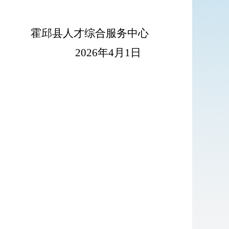
霍邱县人才综合服务中心
202
6
年
4
月
1
日