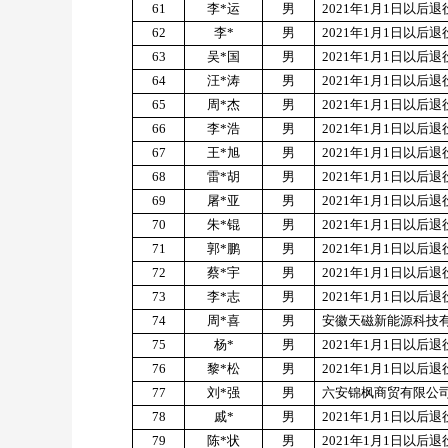
61
李
*
运
男
2021
年
1
月
1
日以后退
62
李
*
男
2021
年
1
月
1
日以后退
63
吴
*
国
男
2021
年
1
月
1
日以后退
64
汪
*
涛
男
2021
年
1
月
1
日以后退
65
周
*
杰
男
2021
年
1
月
1
日以后退
66
李
*
浩
男
2021
年
1
月
1
日以后退
67
王
*
旭
男
2021
年
1
月
1
日以后退
68
雷
*
胡
男
2021
年
1
月
1
日以后退
69
屠
*
亚
男
2021
年
1
月
1
日以后退
70
朱
*
锟
男
2021
年
1
月
1
日以后退
71
郭
*
鹏
男
2021
年
1
月
1
日以后退
72
蔡
*
宇
男
2021
年
1
月
1
日以后退
73
李
*
志
男
2021
年
1
月
1
日以后退
74
周
*
喜
男
安徽天磁新能源科技
75
杨
*
男
2021
年
1
月
1
日以后退
76
黎
*
松
男
2021
年
1
月
1
日以后退
77
刘
*
强
男
六安锦枫商贸有限公
78
戚
*
男
2021
年
1
月
1
日以后退
79
陈
*
状
男
2021
年
1
月
1
日以后退