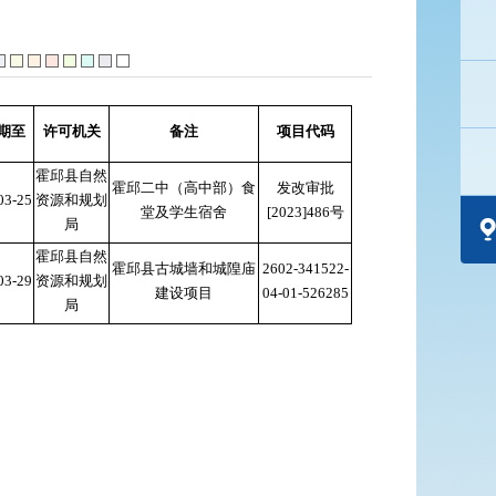
期至
许可机关
备注
项目代码
霍邱县自然
霍邱二中（高中部）食
发改审批
03-25
资源和规划
堂及学生宿舍
[2023]486号
局
霍邱县自然
霍邱县古城墙和城隍庙
2602-341522-
03-29
资源和规划
建设项目
04-01-526285
局