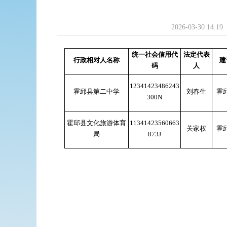
2026-03-30 14:19
统一社会信用代
法定代表
行政相对人名称
建
码
人
12341423486243
霍邱县第二中学
刘春生
霍
300N
霍邱县文化旅游体育
11341423560663
关家权
霍
局
873J