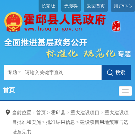
长辈版
无障碍
返回首页
用户中心
专题
首页
导
当前位置：
首页
>
霍邱县
>
重大建设项目
>
重大建设项
航
目批准和实施
>
批准结果信息
>
建设项目用地预审与选
址意见书