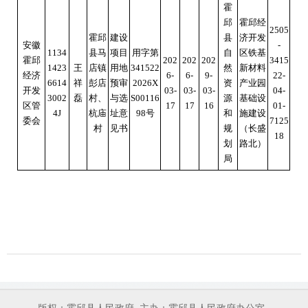
霍
邱
霍邱经
2505
霍邱
建设
县
济开发
安徽
-
1134
县马
项目
用字第
自
区铁基
霍邱
202
202
202
3415
1423
王
店镇
用地
341522
然
新材料
经济
6-
6-
9-
22-
6614
祥
彭店
预审
2026X
资
产业园
开发
03-
03-
03-
04-
3002
磊
村、
与选
S00116
源
基础设
区管
17
17
16
01-
4J
杭庙
址意
98号
和
施建设
委会
7125
村
见书
规
（长盛
18
划
路北）
局