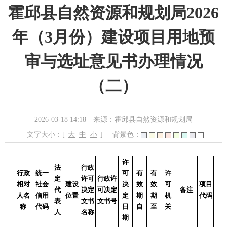
霍邱县自然资源和规划局2026
年（3月份）建设项目用地预
审与选址意见书办理情况
（二）
2026-03-18 14:18
来源：霍邱县自然资源和规划局
文字大小：[
大
中
小
]
背景色：
许
法
行政
行政
统一
可
有
有
许
定
许可
行政许
相对
社会
建设
决
效
效
可
项目
代
决定
可决定
备注
人名
信用
位置
定
期
期
机
代码
表
文书
文书号
称
代码
日
自
至
关
人
名称
期