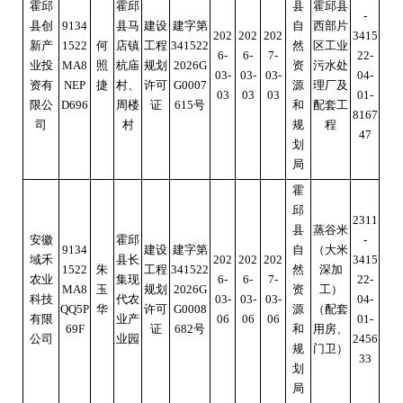
霍邱
霍邱
县
霍邱县
-
县创
9134
县马
建设
建字第
自
西部片
202
202
202
3415
新产
1522
何
店镇
工程
341522
然
区工业
6-
6-
7-
22-
业投
MA8
照
杭庙
规划
2026G
资
污水处
03-
03-
03-
04-
资有
NEP
捷
村、
许可
G0007
源
理厂及
03
03
03
01-
限公
D696
周楼
证
615号
和
配套工
8167
司
村
规
程
47
划
局
霍
邱
2311
县
蒸谷米
安徽
霍邱
-
9134
建设
建字第
自
（大米
域禾
县长
202
202
202
3415
1522
朱
工程
341522
然
深加
农业
集现
6-
6-
7-
22-
MA8
玉
规划
2026G
资
工）
科技
代农
03-
03-
03-
04-
QQ5P
华
许可
G0008
源
（配套
有限
业产
06
06
06
01-
69F
证
682号
和
用房、
公司
业园
2456
规
门卫）
33
划
局