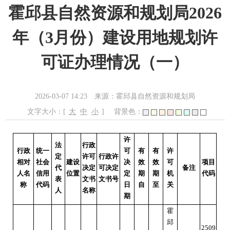
霍邱县自然资源和规划局2026
年（3月份）建设用地规划许
可证办理情况（一）
2026-03-07 14:23
来源：霍邱县自然资源和规划局
文字大小：[
大
中
小
]
背景色：
许
法
行政
行政
统一
可
有
有
许
定
许可
行政许
相对
社会
建设
决
效
效
可
项目
代
决定
可决定
备注
人名
信用
位置
定
期
期
机
代码
表
文书
文书号
称
代码
日
自
至
关
人
名称
期
霍
邱
2509