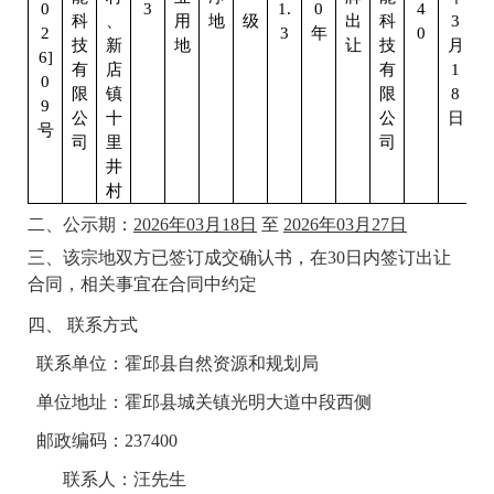
0
3
1.
0
4
科
、
用
地
级
出
科
3
2
3
年
0
技
新
地
让
技
月
6]
有
店
有
1
0
限
镇
限
8
9
公
十
公
日
号
司
里
司
井
村
二、公示期：
20
2
6年03月18日
至
20
2
6年03月27日
三、该宗地双方已签订成交确认书，在
30日内签订出让
合同，相关事宜在合同中约定
四、
联系方式
联系单位：霍邱县自然资源和规划局
单位地址：霍邱县城关镇光明大道中段西侧
邮政编码：237400
联系人：汪先生