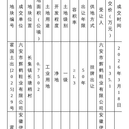
地
交
地
成
地
面
土
开
土
出
供
成
容
受
价
块
交
块
积
地
发
地
让
地
交
积
让
(
编
单
位
(
用
程
级
年
方
时
率
人
万
号
位
置
公
途
度
别
限
式
间
元
顷
)
)
霍
六
六
2
国
安
安
0
土
市
长
市
2
出
辉
集
0.
辉
工
挂
1
6
[2
鹤
镇
7
≥
5
鹤
业
净
一
牌
3
年
0
鞋
长
5
1.
0
鞋
用
地
级
出
5.
3
2
业
塘
0
3
年
业
地
让
1
月
5]
有
稍
2
有
1
2
限
村
限
8
9
公
公
日
号
司
司
安
安
徽
徽
霍
伊
伊