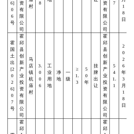
6]
资
8
资
7
村
1
0
有
有
8
6
限
限
日
号
公
公
司
司
霍
霍
霍
邱
邱
2
国
县
县
0
土
创
创
马
2
出
新
新
店
3.
工
挂
5
6
[2
产
≥
5
产
镇
0
业
净
一
牌
4
年
0
业
1.
0
业
杭
0
用
地
级
出
1.
3
2
投
3
年
投
庙
6
地
让
1
月
6]
资
资
村
1
0
有
有
8
7
限
限
日
号
公
公
司
司
霍
霍
邱
邱