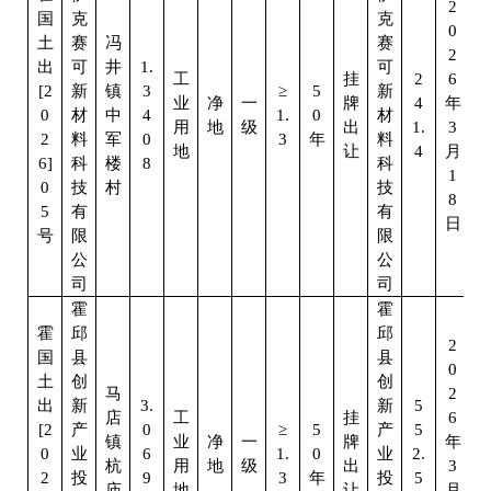
2
国
克
克
0
土
赛
冯
赛
2
出
可
井
1.
可
工
挂
2
6
[2
新
镇
3
≥
5
新
业
净
一
牌
4
年
0
材
中
4
1.
0
材
用
地
级
出
1.
3
2
料
军
0
3
年
料
地
让
4
月
6]
科
楼
8
科
1
0
技
村
技
8
5
有
有
日
号
限
限
公
公
司
司
霍
霍
霍
邱
邱
2
国
县
县
0
土
创
创
马
2
出
新
3.
新
5
店
工
挂
6
[2
产
0
≥
5
产
5
镇
业
净
一
牌
年
0
业
6
1.
0
业
2.
杭
用
地
级
出
3
2
投
9
3
年
投
5
庙
地
让
月