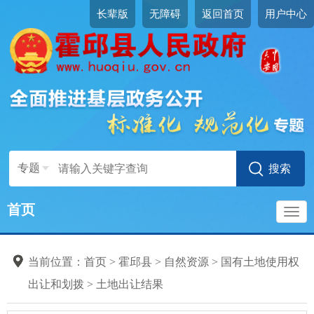
长辈版
无障碍
返回首页
用户中心
专题
首页
导
当前位置：
首页
>
霍邱县
>
自然资源
>
国有土地使用权
航
出让和划拨
>
土地出让结果