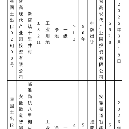
霍
合
合
2
国
高
高
0
土
现
新
现
2
出
代
店
代
3.
工
挂
5
6
[2
产
镇
≥
5
产
3
业
净
一
牌
9
年
0
业
十
1.
0
业
2
用
地
级
出
7.
3
2
园
里
3
年
园
11
地
让
8
月
6]
投
井
投
1
0
资
村
资
8
8
有
有
日
号
限
限
公
公
司
司
临
淮
安
岗
安
霍
徽
镇
徽
2
国
徽
八
徽
0
土
道
里
道
2
出
智
棚
工
挂
智
6
[2
≥
5
5
能
村
业
净
一
牌
能
年