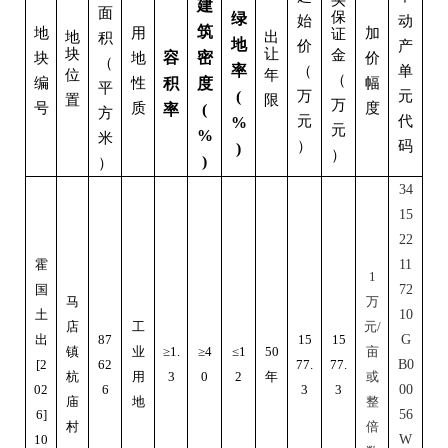
买
建
面
保
绿
始
动
筑
地
用
加
证
地
出
积
地
价
产
块
让
金
容
密
块
地
价
（
率
（
单
位
年
（
编
性
积
度
幅
平
(
万
元
置
限
万
号
质
度
率
(
方
元
代
%
元
%
米
）
码
)
）
)
）
34
15
22
霍
11
1
国
72
马
万
土
10
店
工
元
/
出
87
15
15
G
镇
业
≥1.
≥4
≤1
50
亩
[2
62
77.
77.
B0
杭
用
3
0
2
年
或
02
6
3
3
00
庙
地
整
6]
56
村
倍
10
W