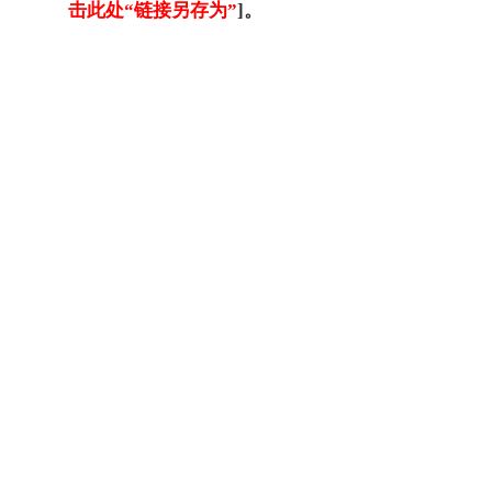
击此处“链接另存为”
]。