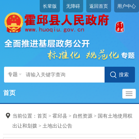
长辈版
无障碍
返回首页
用户中心
专题
首页
导
当前位置：
首页
>
霍邱县
>
自然资源
>
国有土地使用权
航
出让和划拨
>
土地出让公告