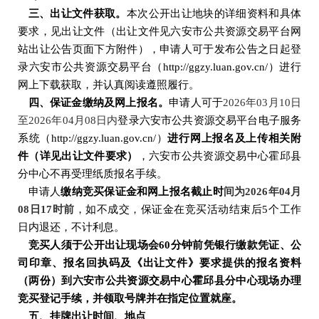
三、出让文件获取。
本次公开出让地块的详细资料和具体
要求，见出让文件
（出让文件见
六安市公共资源交易平台
网
站出让公告页面下方附件），申请人可于发布公告之日起登
录六安市公共资源交易平台（
http://ggzy.luan.gov.cn/
）进行
网上下载获取，并认真阅读遵照履行。
四、保证金缴纳及网上报名。
申请人可于
2026
年
03
月
10
日
至
2026
年
04
月
08
日内
登录六安市公共资源交易平台电子服务
系统（
http://ggzy.luan.gov.cn/
）
进行网上报名及上传相关附
件（详见出让文件要求）
，六安市公共资源交易中心霍邱县
分中心不再受理纸质报名手续。
申请人
缴纳竞买保证金和网上报名截止时
间为
2026
年
04
月
08
日
17
时
前
，如不成交，保证金在竞买活动结束后
5
个工作
日内退还，不计利息。
竞买人须于公开出让现场会
60分钟前凭银行缴款凭证、公
司印章、报名回执码及《出让文件》要求提供的报名资料
（两份）到六安市公共资源交易中心霍邱县分中心现场办理
竞买登记手续，并领取号牌并在指定位置就座。
五、挂牌出让时间、地点