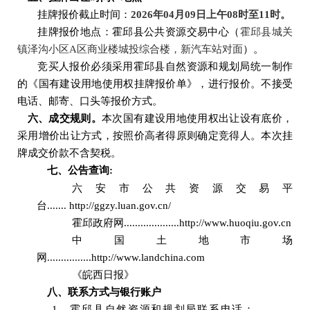
挂牌报价截止时间：
2026
年
04
月
09
日上午
08
时至
11
时。
挂牌报价地点：霍邱县公共资源交易中心
（
霍邱县城关
镇泽沟小区
A
区商业楼城投综合楼，新汽车站对面
）
。
竞买人报价必须采用霍邱县自然资源和规划局统一制作
的《国有建设用地使用权挂牌报价单》，进行报价。不接受
电话、邮寄、口头等报价方式。
六、成交规则。
本次国有建设用地使用权出让设有底价，
采用增价出让方式，按照价高者得原则确定竞得人。本次挂
牌成交价款不含契税。
七、公告查询
:
六安市公共资源交易平
台
.......
http://ggzy.luan.gov.cn/
霍邱政府网
...
.................
http:
//www.huoqiu.gov.cn
中国土地市场
网
.........
.....
..http:
//www.landchina.com
《皖西日报》
八、
联系方式与银行账户
1
、霍邱县自然资源和规划局联系电话：