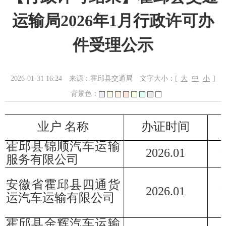
运输局2026年1月行政许可办
件受理公示
2026-01-31 16:24
来源：霍邱县交通局
文字大小：[
大
中
小
]
背景色：
业户
名称
办证时间
霍邱县锦顺汽车运输
202
6
.
01
服务有限公司
安徽省霍邱县四通货
202
6
.
01
运汽车运输有限公司
霍邱县金辉汽车运输