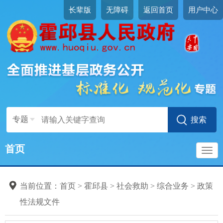
长辈版
无障碍
返回首页
用户中心
专题
首页
导
当前位置：
首页
>
霍邱县
>
社会救助
>
综合业务
>
政策
航
性法规文件