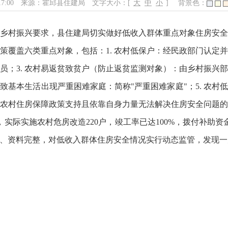
17:00
来源：霍邱县住建局
文字大小：[
大
中
小
]
背景色：
乡村振兴要求，县住建局切实做好低收入群体重点对象住房安
覆盖六类重点对象，包括：1. 农村低保户：经民政部门认定并
；3. 农村易返贫致贫户（防止返贫监测对象）：由乡村振兴部
致基本生活出现严重困难家庭：简称"严重困难家庭"；5. 农村
受过农村住房保障政策支持且依靠自身力量无法解决住房安全问题
户，实际实施农村危房改造220户，竣工率已达100%，拨付补助
、资料完整，对低收入群体住房安全情况实行动态监管，发现一