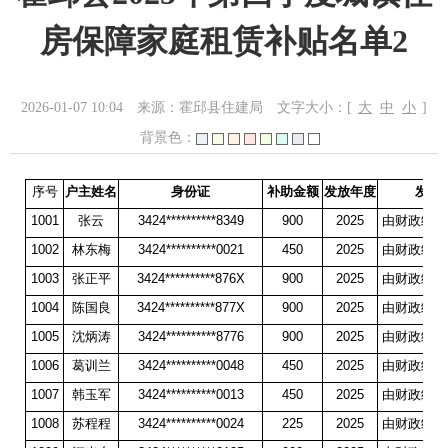
房保障家庭租赁补贴名单2
2026-01-07 10:04
来源：霍邱县住建局
文字大小：[
大
中
小
]
背景色：
序号
户主姓名
身份证
补助金额
发放年度
发放
1001
张云
3424**********8349
900
2025
由财政统一
1002
林东梅
3424**********0021
450
2025
由财政统一
1003
张正平
3424**********876X
900
2025
由财政统一
1004
陈国良
3424**********877X
900
2025
由财政统一
1005
沈炳涛
3424**********8776
900
2025
由财政统一
1006
葛训兰
3424**********0048
450
2025
由财政统一
1007
韩玉军
3424**********0013
450
2025
由财政统一
1008
苏程程
3424**********0024
225
2025
由财政统一