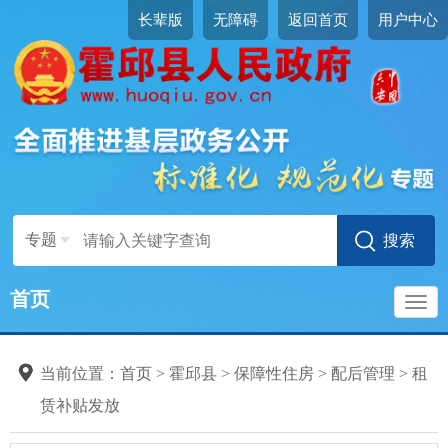
长辈版
无障碍
返回首页
用户中心
专题
首页
导
当前位置：
首页
>
霍邱县
>
保障性住房
>
配后管理
>
租
航
赁补贴发放